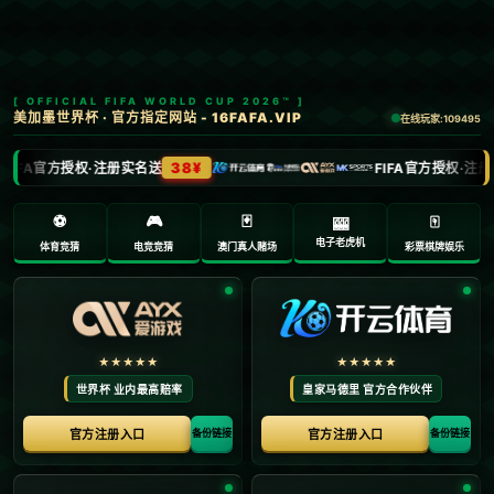
曝滄州雄獅與綠城接到足協遞補通知 有望參加
新賽季中超聯賽.