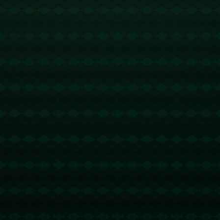
**滄州雄獅**在过去的几个赛季中，一直表现出色。尽管曾
面临多次挑战，该队凭借其坚韧的防守和精准的进攻，取得
了不俗的成绩。在刚刚结束的赛季中，他们成功跻身于甲级
联赛的较高位置，展现出不凡的实力。这一次的足协递补通
知，或许正是对他们努力与实力的最好褒奖。
同时，**綠城**这支球队也凭借卓越表现赢得了广泛关注。
作为老牌球队，他们的战术安排与球员培养都有着独到之
处。即使未能在每一个赛季中都获得顶尖名次，他们超强的
团队协作能力和抗压精神始终是球迷们津津乐道的话题。如
今接到的递补通知，无疑是对他们坚持不懈努力的正式认
可。
这种递补现象在中超联赛中并不常见，但也并非前所未有。