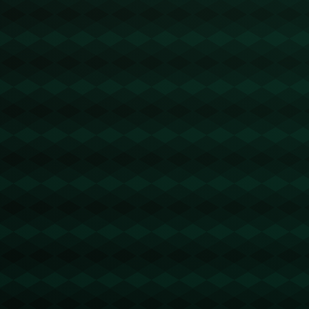
晚，关键是迈出第一步。这种积极向上的心态折射出“她力量
**跑步比赛：凝聚力量与友谊**