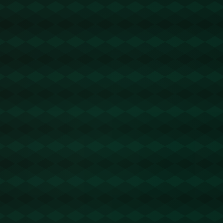
求，也反映了社会性别意识的进步。跑步活动不仅仅是**身体素质的锻炼
已经成为一种社会现象。
材开始跑步。随着对跑步兴趣的增加，她目标从减重转为参加马拉松。她