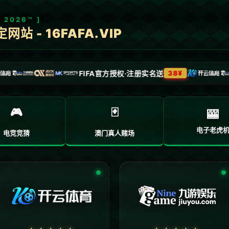
首页
公司介绍