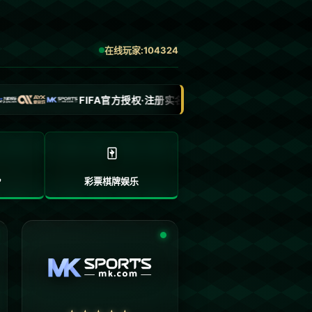
产品服务
新闻中心
联系我们