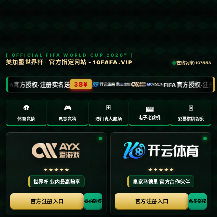
佐纳森：盼他4月前能回归赛场 黄智勇确定无
缘全英赛.