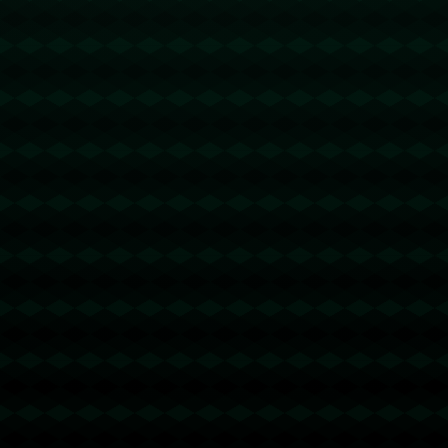
活性用于其他队员或未来的引援计划。其次，通过**增加绩
效奖金**，激励球员在比赛中有更出色的表现，这一点对于
费兰这样的年轻球员而言，无疑是一个积极的信号。通过表
现获取额外收入，这种机制不仅提高了球员个人的发挥，也
从整体上提升了球队的竞争力。
**现代足球俱乐部的财政管理案例**
这种**通过奖金激励而不是简单提高固定收入**的模式，近
年来在欧洲足坛并不鲜见。例如，英超豪门利物浦曾与多名
关键球员签署类似结构的合同。在面临庞大工资结构的压力
下，这种合约不仅帮助俱乐部节省了资金，还成功激发了球
员的潜力。类似地，巴萨对费兰的续约协议，无疑也让人们
看到了这个俱乐部在财政精细化管理上的前瞻性。
**展望未来：不止于一个人的计划**