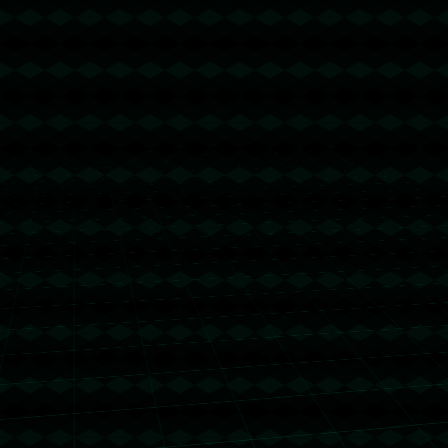
虽然此次续约主要针对费兰，但它很可能是巴萨管理层整体
战略的一部分。通过精简薪资结构、鼓励球员以出色表现获
得更多收入，巴萨旨在建立一个长期可持续发展的球队架
构。在目前这样一个竞争激烈且变数颇多的足球市场中，巴
萨的续约方针为其他俱乐部提供了一个可供借鉴的有效模
板。
总而言之，**巴萨与费兰续约至2029年的策略**，是俱乐部
在新经济形势下寻求自身定位的重要举措。在不断变化的国
际足球环境中，如何保持俱乐部的竞争力，而又不突破财务
红线，是每一个顶尖俱乐部都必须面对的挑战。巴萨以其独
特的方式，给出了一个值得其他俱乐部思考的答案。
上一篇：足金联赛辽宁省级赛：2018全国总冠军大连晟威强势夺冠.
下一篇：記者：李剛仁無法全力背鍋！孫興慜領袖氣質令人疑惑！.