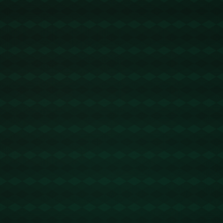
**最强势推荐：尼克斯VS骑士**