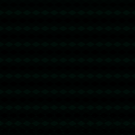
**雷霆：崛起还是挑战?**
雷霆今年在重建过程中表现出色，年轻球员的爆发力让人眼
前一亮。但这也意味着他们在面对强队时的稳定性尚需考
验。锦绣篮球解析认为，**雷霆的拼劲和活力若能转化为场
上的优势，他们有望成为本赛季的黑马**。
**快船、掘金和凯尔特人：老将与新秀的交融**
这三支球队在各自的赛区都有着深厚的底蕴和强大的综合实
力。快船依旧依靠他们的明星阵容，掘金则在年轻力壮的内
外线组合中找到攻防平衡，凯尔特人始终保持着他们灵活的
攻防策略。锦绣篮球分析指出，**经验与活力的结合可能成
为这些球队制胜的法宝**，尤其是在季后赛边缘的厮杀中尤
为重要。