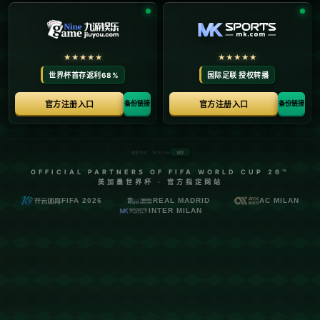
今日精选NBA扫盘#尼克斯VS骑士#火箭V爵士
#雷霆#快船#掘金#凯尔特人#.
栏目：狗子28(中国)官方网站 - 狗子28大舞台，有梦你就来
发布时间：2026-05-01
**NBA赛事解析：锦绣篮球推荐的精准分析**
每一个篮球迷都知道赛前的分析推荐有多重要，而在众多推
荐中，**锦绣篮球**以其精准性和高成功率吸引了大量关
注。这次我们聚焦的赛事有**尼克斯VS骑士**、**火箭VS
爵士**、**雷霆**、**快船**、**掘金**和**凯尔特人**的
比赛。这些比赛都是球迷们不容错过的焦点对决，而锦绣篮
球的分析正是帮助我们精准把握潮流和方向。