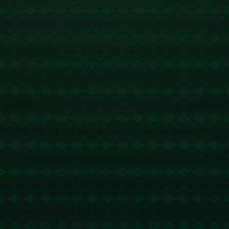
在这场比赛中，尼克斯和骑士的锋线对抗将是关键。尼克斯