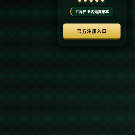
栏目
**新疆队遭遇连败，于德豪庆祝惹争议：篮坛波折与辉煌背
在中国篮球界，新疆队一直以来都是备受瞩目的强队。然而
争议。这一系列事件不仅揭示了球队面临的挑战，也将中国