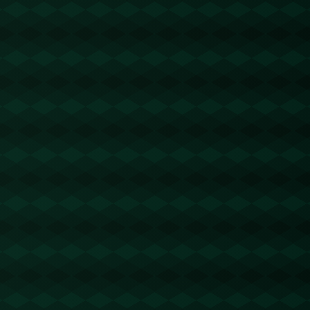
。在某场比赛中，主教练的战术安排受到批评，该场比赛关