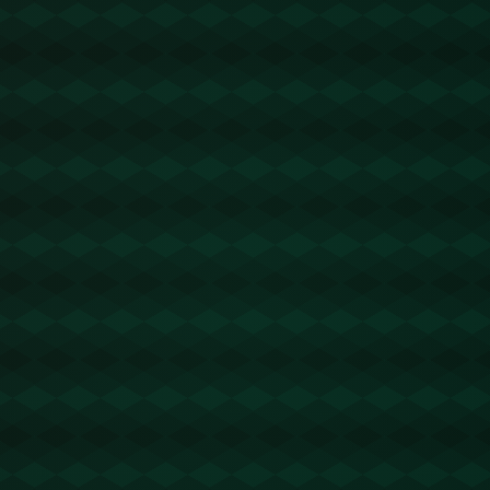
佳，再到球员状态不稳定，每一个因素都可能对球队的整体表现产生影响
主力球员的伤病问题* 使得球队的阵容深度受到挑战。