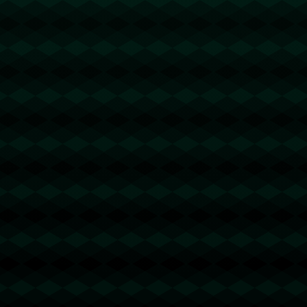
积极的 *自我反思和调整*。教练组已经开始探讨新的战术配置，试图寻
契。这种情况下，外界的批评虽然刺耳，却也提供了一个重新审视自身的