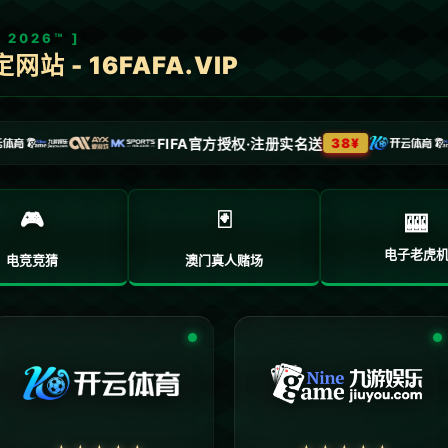
首页
公司介绍