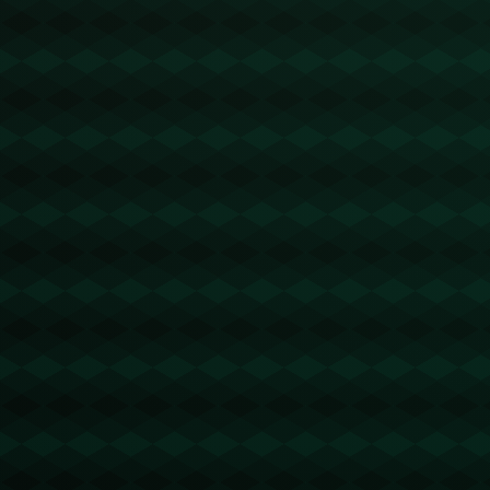
**于德豪的争议性庆祝**
作为中国篮球界冉冉升起的新星，于德豪在一场比赛胜利后
疑他的职业态度。有球迷指出，虽然个人喜悦无可厚非，但
**公众人物的责任与影响力**
在新时代的体育界，运动员不仅仅是赛场上的竞争者，更是公
适度的公开行为。在NBA中曾有类似事件发生，某明星球