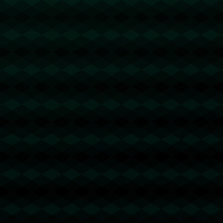
找突破口以扭转局势。同时，团队成员在经历争议后更加注重
机会。