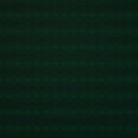
**张可欣的成功背后**，是多年的坚持与努力。作为一名年
轻的体操选手，她在技艺上的追求从未止步。她在高低杠上
的灵活和精准，为观众呈现了一场视觉盛宴。比赛中，她以
一系列高难度的动作震撼了所有评委，最终以完美的落地赢
得了全场的掌声。