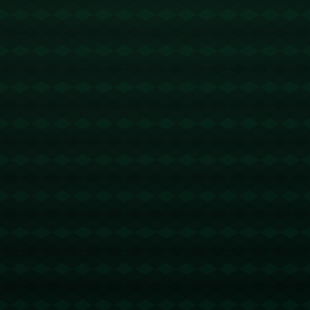
**深耕细作：技艺的磨砺与提升**
张可欣的成功绝非偶然。*在备战期，她每天面临高强度的
训练，持续挑战自我*。每一个高难度动作背后都蕴含着数
百次的练习。有报道指出，她为每一个动作的细节都付出了
极大的心力，无论是身体的协调性还是动作的美感都经过了
严格的自我打磨。