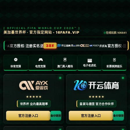
[体操]新周期首秀 小将张可欣高低杠摘金.
栏目：狗子28(中国)官方网站 - 狗子28大舞台，有梦你就来